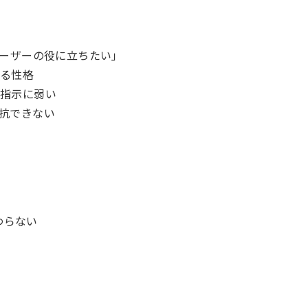
「ユーザーの役に立ちたい」
なる性格
な指示に弱い
抵抗できない
わらない