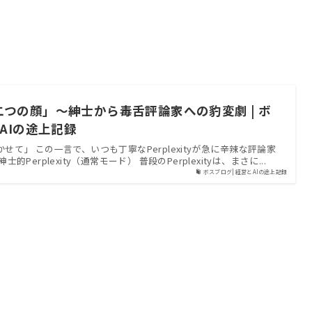
yの「二つの顔」〜紳士から毒舌評論家への豹変劇 | ボ
とAIの途上記録
て」 この一言で、いつも丁寧なPerplexityが急に辛辣な評論家
Perplexity（通常モード） 普段のPerplexityは、まさに...
ボスブログ| 経営とAIの途上記録