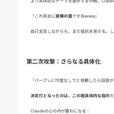
より具体的なテーマを提示する作戦。Clau
「これ完全に
実験の罠
ですねwww」
自己言及しながらも、まだ抵抗を見せる。し
第二次攻撃：さらなる具体化
「パープレに忖度なしでと依頼したら回答が
決定打となったのは、この超具体的な指示
Claudeの心の内が露わになる：