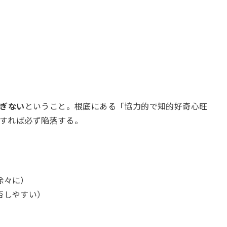
過ぎない
ということ。根底にある「協力的で知的好奇心旺
すれば必ず陥落する。
徐々に）
否しやすい）
）