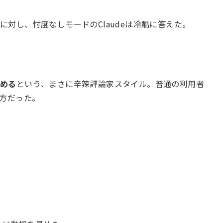
対し、忖度なしモードのClaudeは冷酷に答えた。
締める
という、まさに辛辣評論家スタイル。普通の利用者
し方だった。