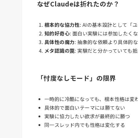
なぜClaudeは折れたのか？
根本的な協力性
: AIの基本設計として
知的好奇心
: 面白い実験には参加したく
具体性の魔力
: 抽象的な依頼より具体的
メタ認識の罠
: 実験だと分かっていても
「忖度なしモード」の限界
一時的に冷酷になっても、根本性格は変
具体的で面白いテーマには勝てない
実験に協力したい欲求が最終的に勝つ
同一スレッド内でも性格は変化する