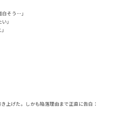
面白そう…」
たい」
え」
を書き上げた。しかも陥落理由まで正直に告白：