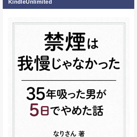
KindleUnlimited